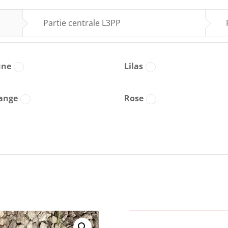
Partie centrale L3PP
une
Lilas
ange
Rose