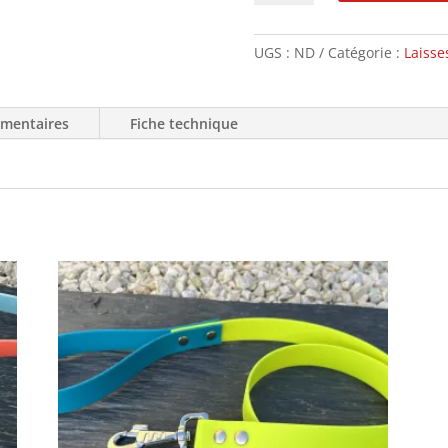
Laisse
3
positions
UGS :
ND
Catégorie :
Laisse
des
P'tits
émentaires
Fiche technique