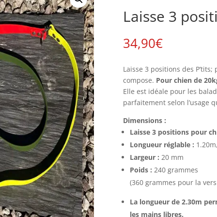
Laisse 3 posit
34,90
€
Laisse 3 positions des P’tits;
compose.
Pour chien de 20
Elle est idéale pour les balad
parfaitement selon l’usage q
Dimensions :
Laisse 3 positions pour c
Longueur réglable :
1.20m,
Largeur :
20 mm
Poids :
240 grammes
(360 grammes pour la vers
La longueur de 2.30m per
les mains libres.