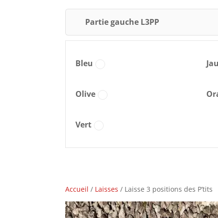
Partie gauche L3PP
Bleu
Ja
Olive
Or
Vert
Accueil
/
Laisses
/ Laisse 3 positions des P’tits