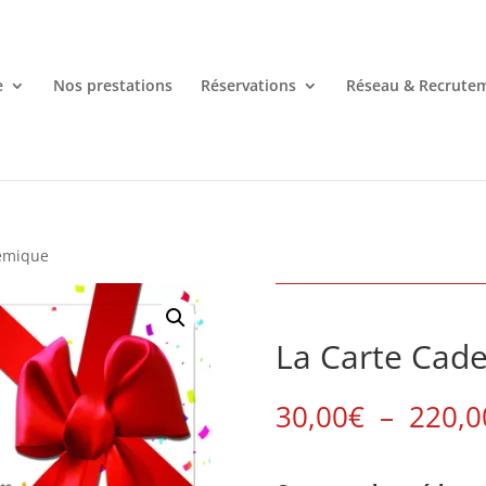
e
Nos prestations
Réservations
Réseau & Recrute
démique
La Carte Cad
30,00
€
–
220,0