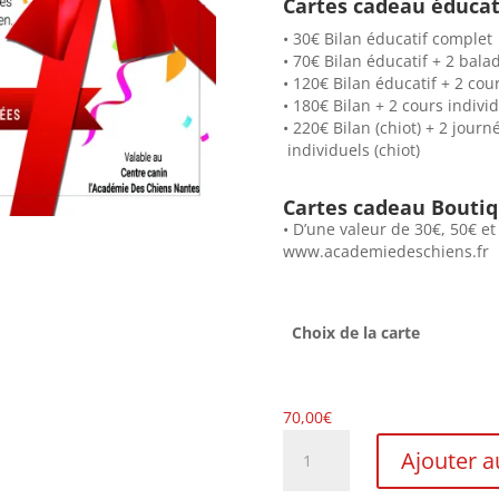
Cartes cadeau éducati
• 30€ Bilan éducatif complet
• 70€ Bilan éducatif + 2 bala
• 120€ Bilan éducatif + 2 cou
• 180€ Bilan + 2 cours individ
• 220€ Bilan (chiot) + 2 jour
individuels (chiot)
Cartes cadeau Boutiq
• D’une valeur de 30€, 50€ et
www.academiedeschiens.fr
Choix de la carte
70,00
€
quantité
Ajouter a
de
La