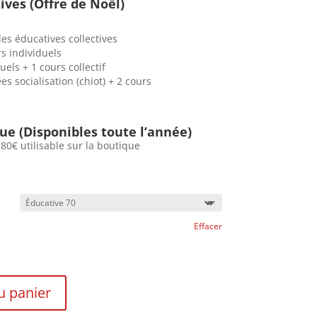
30,00€
ves (Offre de Noël)
à
220,00€
des éducatives collectives
rs individuels
uels + 1 cours collectif
nées socialisation (chiot) + 2 cours
ue (Disponibles toute l’année)
 80€ utilisable sur la boutique
Effacer
u panier