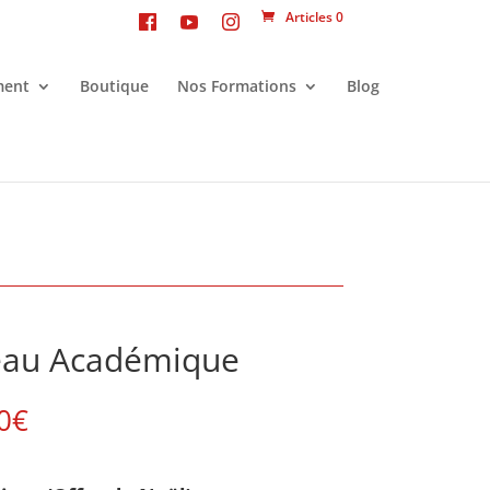
Articles 0
ment
Boutique
Nos Formations
Blog
eau Académique
Plage
0
€
de
prix :