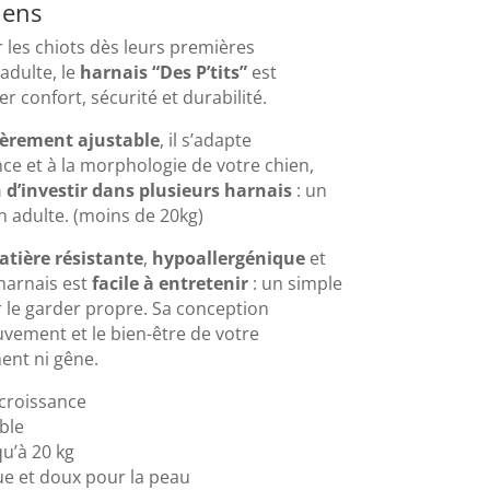
iens
es chiots dès leurs premières
adulte, le
harnais “Des P’tits”
est
ier confort, sécurité et durabilité.
ièrement ajustable
, il s’adapte
nce et à la morphologie de votre chien,
 d’investir dans plusieurs harnais
: un
en adulte. (moins de 20kg)
tière résistante
,
hypoallergénique
et
 harnais est
facile à entretenir
: un simple
 le garder propre. Sa conception
uvement et le bien-être de votre
ent ni gêne.
 croissance
ble
qu’à 20 kg
ue et doux pour la peau