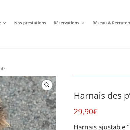
e
Nos prestations
Réservations
Réseau & Recrute
tits
Harnais des p’
29,90
€
Harnais ajustable “D