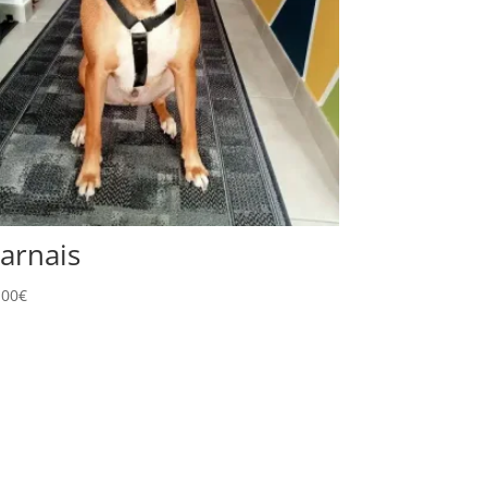
arnais
,00
€