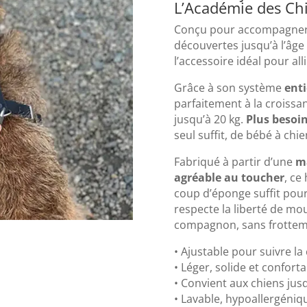
L’Académie des Ch
Conçu pour accompagner l
découvertes jusqu’à l’âge 
l’accessoire idéal pour all
Grâce à son système
ent
parfaitement à la croissa
jusqu’à 20 kg.
Plus besoin
seul suffit, de bébé à chi
Fabriqué à partir d’une
ma
agréable au toucher
, ce
coup d’éponge suffit pour
respecte la liberté de mo
compagnon, sans frottem
• Ajustable pour suivre la
• Léger, solide et conforta
• Convient aux chiens jus
• Lavable, hypoallergéniq