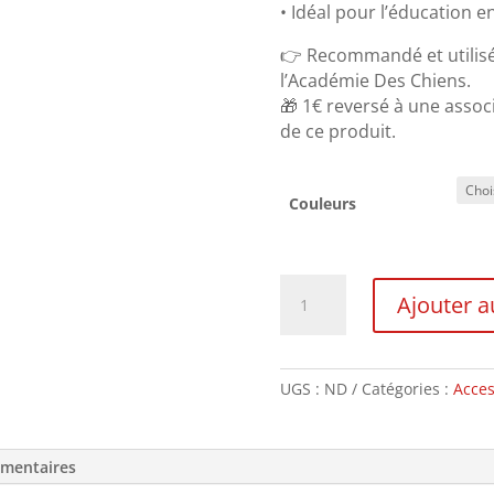
• Idéal pour l’éducation e
👉 Recommandé et utilisé
l’Académie Des Chiens.
🎁 1€ reversé à une assoc
de ce produit.
Couleurs
quantité
Ajouter a
de
Harnais
des
p'tits
UGS :
ND
Catégories :
Acces
émentaires