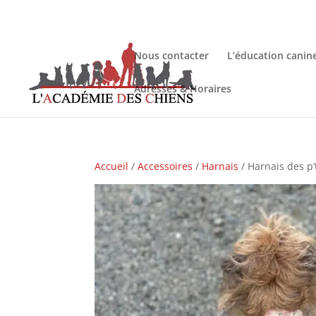
Nous contacter
L’éducation canin
Adresses & Horaires
Accueil
/
Accessoires
/
Harnais
/ Harnais des p’