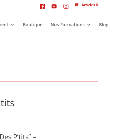
Articles 0
ment
Boutique
Nos Formations
Blog
tits
es P’tits” –