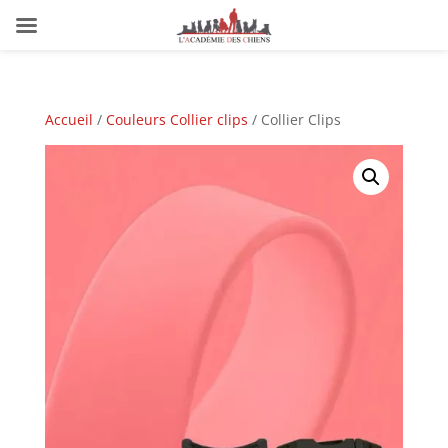
Accueil
/
Couleurs Collier clips
/ Collier Clips