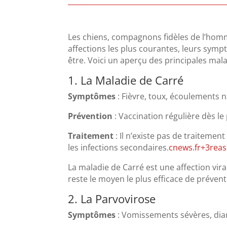
Les chiens, compagnons fidèles de l’homme
affections les plus courantes, leurs symp
être.
Voici un aperçu des principales mala
1. La Maladie de Carré
Symptômes
:
Fièvre, toux, écoulements n
Prévention
:
Vaccination régulière dès le
Traitement
:
Il n’existe pas de traitemen
les infections secondaires.
cnews.fr
+3
reas
La maladie de Carré est une affection vir
reste le moyen le plus efficace de prévent
2. La Parvovirose
Symptômes
:
Vomissements sévères, diar