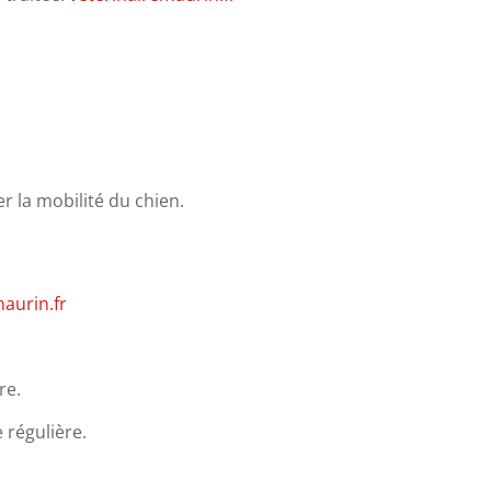
r la mobilité du chien.
​
maurin.fr
re.
 régulière.
​