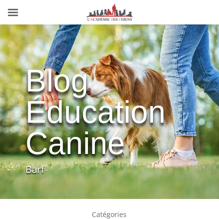
Blog
Éducation
Canine
Barf
Catégories